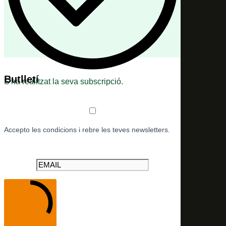
Butlletí
S'ha realitzat la seva subscripció.
Accepto les condicions i rebre les teves newsletters.